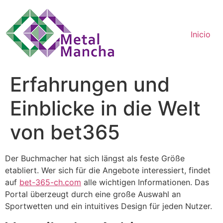
Ir
al
contenido
Inicio
Erfahrungen und
Einblicke in die Welt
von bet365
Der Buchmacher hat sich längst als feste Größe
etabliert. Wer sich für die Angebote interessiert, findet
auf
bet-365-ch.com
alle wichtigen Informationen. Das
Portal überzeugt durch eine große Auswahl an
Sportwetten und ein intuitives Design für jeden Nutzer.