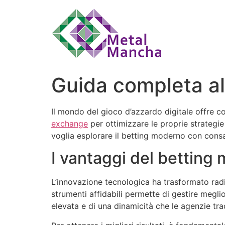
Ir
al
contenido
Guida completa al
Il mondo del gioco d’azzardo digitale offre c
exchange
per ottimizzare le proprie strategie
voglia esplorare il betting moderno con cons
I vantaggi del betting
L’innovazione tecnologica ha trasformato radic
strumenti affidabili permette di gestire megli
elevata e di una dinamicità che le agenzie tradi