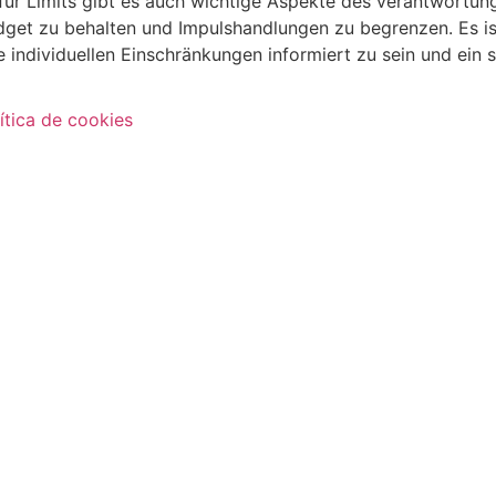
ür Limits gibt es auch wichtige Aspekte des verantwortung
Budget zu behalten und Impulshandlungen zu begrenzen. Es 
le individuellen Einschränkungen informiert zu sein und ein 
ítica de cookies