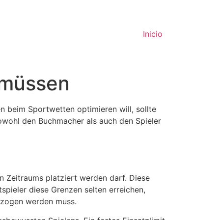
Inicio
 müssen
n beim Sportwetten optimieren will, sollte
sowohl den Buchmacher als auch den Spieler
 Zeitraums platziert werden darf. Diese
tspieler diese Grenzen selten erreichen,
nbezogen werden muss.