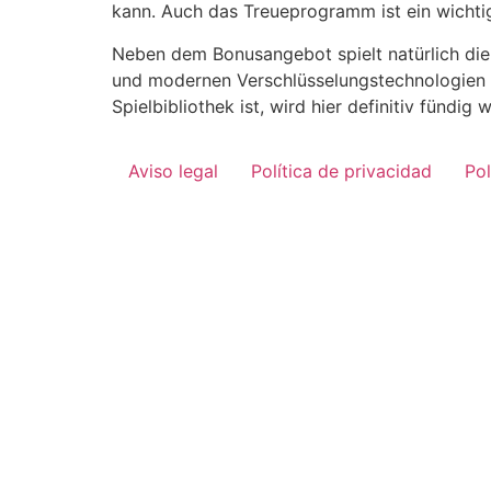
kann. Auch das Treueprogramm ist ein wichti
Neben dem Bonusangebot spielt natürlich die 
und modernen Verschlüsselungstechnologien k
Spielbibliothek ist, wird hier definitiv fündi
Aviso legal
Política de privacidad
Pol