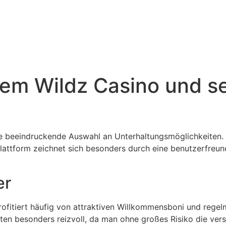
dem Wildz Casino und s
e beeindruckende Auswahl an Unterhaltungsmöglichkeiten. 
 Plattform zeichnet sich besonders durch eine benutzerfreun
er
 profitiert häufig von attraktiven Willkommensboni und rege
maten besonders reizvoll, da man ohne großes Risiko die v