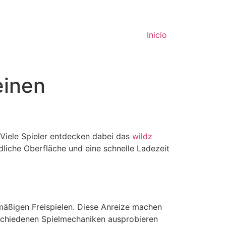
Inicio
einen
Viele Spieler entdecken dabei das
wildz
dliche Oberfläche und eine schnelle Ladezeit
lmäßigen Freispielen. Diese Anreize machen
erschiedenen Spielmechaniken ausprobieren