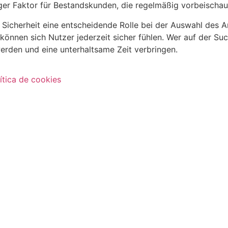
ger Faktor für Bestandskunden, die regelmäßig vorbeischa
Sicherheit eine entscheidende Rolle bei der Auswahl des An
önnen sich Nutzer jederzeit sicher fühlen. Wer auf der Su
g werden und eine unterhaltsame Zeit verbringen.
ítica de cookies